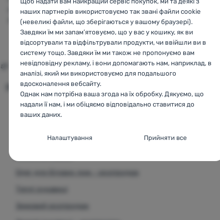
Щоб надати вам найкращий сервіс покупок, ми та деякі з
сноубордичні /
наших партнерів використовуємо так звані файли cookie
skialpy / спортивні
(невеликі файли, що зберігаються у вашому браузері).
Завдяки їм ми запам’ятовуємо, що у вас у кошику, як ви
1 817
грн
2 333
грн
1 333
відсортували та відфільтрували продукти, чи ввійшли ви в
929
грн
929
грн
від 939
Порівняти
Порівняти
Порівняти
систему тощо. Завдяки їм ми також не пропонуємо вам
невідповідну рекламу, і вони допомагають нам, наприклад, в
аналізі, який ми використовуємо для подальшого
Порівняти всі альтернативи
вдосконалення вебсайту.
Подібні товари знайдете в
Однак нам потрібна ваша згода на їх обробку. Дякуємо, що
надали її нам, і ми обіцяємо відповідально ставитися до
Розпродаж чоловічого одягу
ваших даних.
Розпродаж жіночого одягу
Налаштування згоди з категоріями
Налаштування
Прийняти все
Чоловічі рукавиці
файлів cookie
Жіночі рукавиці
Технічні
Технічні
-
без цих файлів cookie наш вебсайт не
Одяг для бігових лиж - розпродаж
працюватиме
.
ЗАВЖДИ АКТИВНІ
Теплі рукавиці
Зимовий розпродаж
Технічні файли cookie дозволяють переглядати кошик