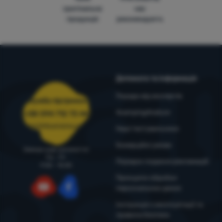
оригінальна
нас
продукція
рекомендують
Допомога та інформація
Поради від експертів
Служба підтримки
4camping4nature
+38 094 712 73 44
support@4camping.com.ua
Наші тестувальники
Комерційні умови
Завжди раді допомогти!
Пн - Пт
Порядок подання рекламацій
9:00 - 15:00
Принципи обробки
персональних даних
YouTube
Facebook
Інструкція з експлуатації та
правила безпеки