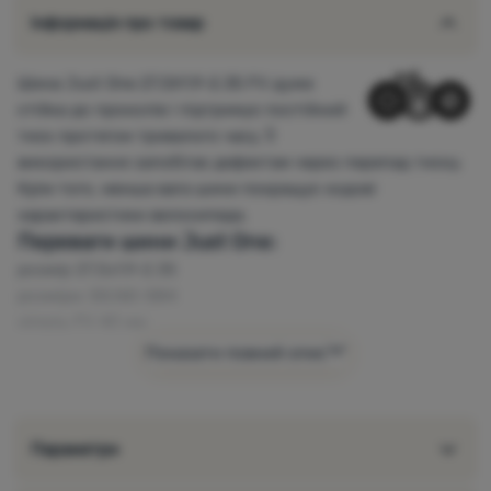
Інформація про товар
Шина Just One 27,5X1.9-2.35 FV дуже
стійка до проколів і підтримує постійний
тиск протягом тривалого часу. Її
використання запобігає дефектам через перепад тиску.
Крім того, менша вага шини покращує ходові
характеристики велосипеда.
Переваги шини Just One:
розмір 27,5x1.9-2.35
розміри: 50/60-584
ніпель FV 40 мм
виготовлена з високоякісного бутилкаучуку
Показати повний опис
тривалий час підтримує постійний тиск
дуже стійка до проколів
Параметри