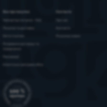
Все про покупки
Контакти
Найчастіші питання - FAQ
Про нас
Покупка та доставка
Контакти
Митні платежі
Розсилка новин
Розірвання договору та
повернення
Рекламації
Клієнтська програма eXtra