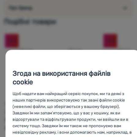
Про бренд
Подібні товари
-12
%
-13
%
Згода на використання файлів
cookie
Щоб надати вам найкращий сервіс покупок, ми та деякі з
н
наших партнерів використовуємо так звані файли cookie
ШИНА
ШИНА
ШИНА
(невеликі файли, що зберігаються у вашому браузері).
Just One
Just One
Just One
Завдяки їм ми запам’ятовуємо, що у вас у кошику, як ви
24X1.75-2.125
treking
26X1.75-2.125
відсортували та відфільтрували продукти, чи ввійшли ви в
систему тощо. Завдяки їм ми також не пропонуємо вам
AV
700X28-47C AV
FV
невідповідну рекламу, і вони допомагають нам, наприклад, в