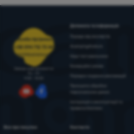
Допомога та інформація
Поради від експертів
Служба підтримки
4camping4nature
+38 094 712 73 44
support@4camping.com.ua
Наші тестувальники
Комерційні умови
Завжди раді допомогти!
Пн - Пт
Порядок подання рекламацій
9:00 - 15:00
Принципи обробки
персональних даних
YouTube
Facebook
Інструкція з експлуатації та
правила безпеки
Все про покупки
Контакти