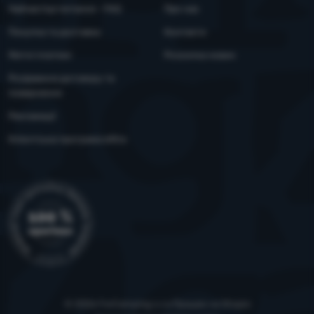
Найчастіші питання - FAQ
Про нас
Покупка та доставка
Контакти
Митні платежі
Розсилка новин
Розірвання договору та
повернення
Рекламації
Клієнтська програма eXtra
© 2026 ForCamping s.r.o.
працює на
Shopio