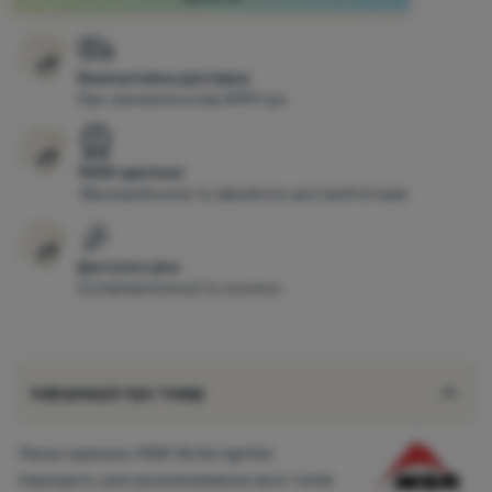
Увійти /
Зареєструватися
Безкоштовна доставка
При замовленні від 3999 грн.
100% оригінал
Від виробників та офіційних дистриб’юторів
Доступні ціни
Суперпропозиції та знижки
Інформація про товар
Легке кресало MSR Strike Igniter
підходить для розпалювання всіх типів