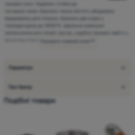
газових плит. Надійне і стійке до
погодних умов. Кресало також містить вбудовану
відкривачку для пляшок. Кресало дає іскри з
температурою до 3000°C. Ідеальна зовнішня
запальничка для печей і вогню, надійно працює навіть у
вологому стані.
Показати повний опис
Параметри
Про бренд
Подібні товари