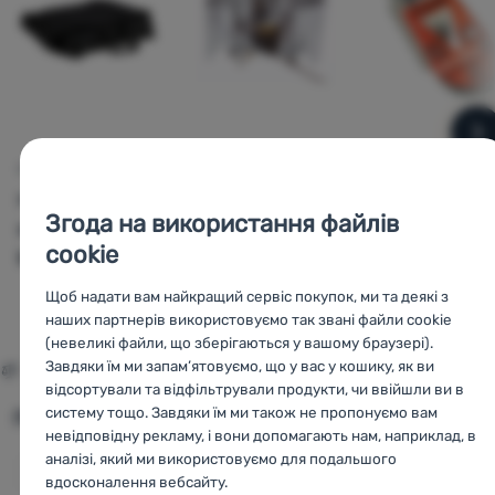
н
СУМКА
ВІТРОЗАХИСНІЙ НАБІР
ІНСТРУМЕНТ ДЛЯ
УТИЛІЗАЦІЇ БАЛОНІВ
Mestic
Gas
Primus
Jet Boil
Jetbo
Згода на використання файлів
cooker carry
Windscreen and
CrunchIt™
cookie
bag MGC-400
Heat Reflector
Щоб надати вам найкращий сервіс покупок, ми та деякі з
734
грн
1 009
грн
569
наших партнерів використовуємо так звані файли cookie
689
грн
Порівняти
Порівняти
Порівняти
(невеликі файли, що зберігаються у вашому браузері).
Завдяки їм ми запам’ятовуємо, що у вас у кошику, як ви
відсортували та відфільтрували продукти, чи ввійшли ви в
Порівняти всі альтернативи
систему тощо. Завдяки їм ми також не пропонуємо вам
Подібні товари знайдете в
невідповідну рекламу, і вони допомагають нам, наприклад, в
аналізі, який ми використовуємо для подальшого
Аксесуари для
Аксесуари для
пальників
пальників MSR
вдосконалення вебсайту.