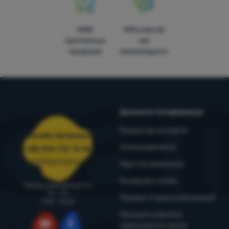
100%
99% клієнтів
оригінальна
нас
продукція
рекомендують
Допомога та інформація
Поради від експертів
Служба підтримки
4camping4nature
+38 094 712 73 44
support@4camping.com.ua
Наші тестувальники
Комерційні умови
Завжди раді допомогти!
Пн - Пт
Порядок подання рекламацій
9:00 - 15:00
Принципи обробки
персональних даних