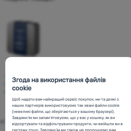
НАБІР
Згода на використання файлів
Opinel
sada pro
cookie
údržbu nožů
Щоб надати вам найкращий сервіс покупок, ми та деякі з
наших партнерів використовуємо так звані файли cookie
2 559
грн
Порівняти
(невеликі файли, що зберігаються у вашому браузері).
Завдяки їм ми запам’ятовуємо, що у вас у кошику, як ви
відсортували та відфільтрували продукти, чи ввійшли ви в
Порівняти всі альтернативи
систему тощо. Завдяки їм ми також не пропонуємо вам