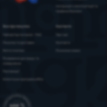
YouTube
Facebook
Інструкція з експлуатації та
правила безпеки
Все про покупки
Контакти
Найчастіші питання - FAQ
Про нас
Покупка та доставка
Контакти
Митні платежі
Розсилка новин
Розірвання договору та
повернення
Рекламації
Клієнтська програма eXtra