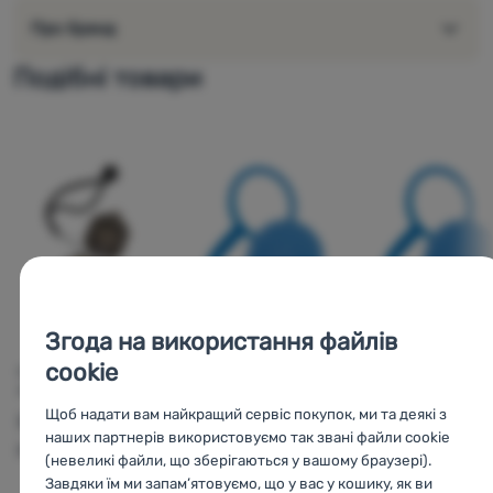
можна мити в посудомийній машині
Про бренд
BPA free
Подібні товари
Згода на використання файлів
н
cookie
ЄМНІСТЬ ДЛЯ
ЗАПАСНА КРИШКА
АРОМАКАПСУЛ
Nalgene
ЗАПАСНА КРИШКА
Щоб надати вам найкращий сервіс покупок, ми та деякі з
Scent Air
Nalgene
Wide
Запасна
наших партнерів використовуємо так звані файли cookie
Hydration
Falco
Mouth 63mm
кришка Wide-
(невеликі файли, що зберігаються у вашому браузері).
Завдяки їм ми запам’ятовуємо, що у вас у кошику, як ви
Mouth 53мм