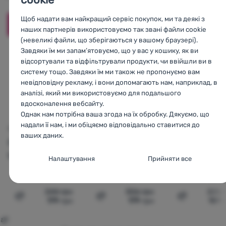
Щоб надати вам найкращий сервіс покупок, ми та деякі з
-27
%
-42
%
-16
%
наших партнерів використовуємо так звані файли cookie
(невеликі файли, що зберігаються у вашому браузері).
Завдяки їм ми запам’ятовуємо, що у вас у кошику, як ви
відсортували та відфільтрували продукти, чи ввійшли ви в
систему тощо. Завдяки їм ми також не пропонуємо вам
невідповідну рекламу, і вони допомагають нам, наприклад, в
аналізі, який ми використовуємо для подальшого
вдосконалення вебсайту.
Однак нам потрібна ваша згода на їх обробку. Дякуємо, що
н
надали її нам, і ми обіцяємо відповідально ставитися до
ШНУР
НАМЕТОВІ КІЛОЧКИ
НАМЕТОВІ КІЛОЧКИ
ваших даних.
Easy Camp
Outwell
Tarzan
Brunner
Stick
Налаштування згоди з категоріями
Utility Cord
Rock 6 шт
20 cm (Self
Налаштування
Прийняти все
файлів cookie
Service)
Технічні
Технічні
-
без цих файлів cookie наш вебсайт не
244
грн
306
грн
225
працюватиме
.
179
грн
179
грн
189
Порівняти
Порівняти
Порівняти
ЗАВЖДИ АКТИВНІ