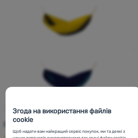
Переглянути лінійку продуктів
Згода на використання файлів
cookie
Подібні товари
Щоб надати вам найкращий сервіс покупок, ми та деякі з
наших партнерів використовуємо так звані файли cookie