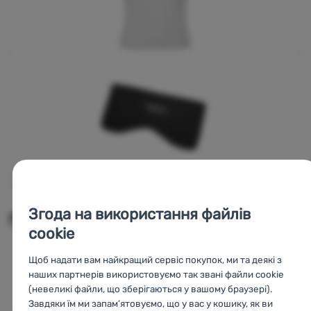
Переглянути лінійку продуктів
Згода на використання файлів
Подібні товари
cookie
Щоб надати вам найкращий сервіс покупок, ми та деякі з
-30
%
наших партнерів використовуємо так звані файли cookie
(невеликі файли, що зберігаються у вашому браузері).
Завдяки їм ми запам’ятовуємо, що у вас у кошику, як ви