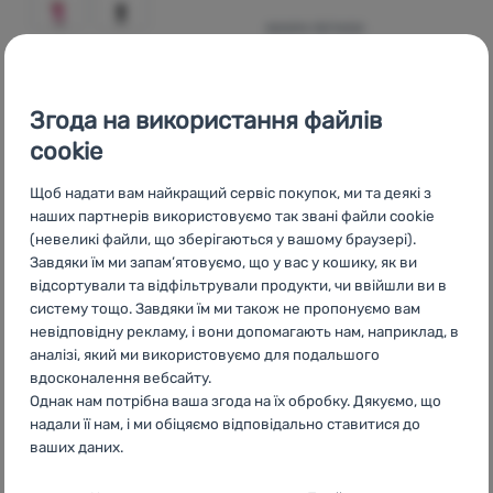
ЖІНОЧІ ЛЕГІНСИ
Under Armour
Motion
ЖІНОЧІ ЛЕГІНСИ
Under Armour
HG
Uhr Legging
Authentics Legging
Згода на використання файлів
cookie
2 363
грн
2 691
грн
1 539
грн
1 879
грн
Додати 'Жіночі легінси Under Armour HG Authentics Le
Додати 'Жіночі легінси U
Щоб надати вам найкращий сервіс покупок, ми та деякі з
наших партнерів використовуємо так звані файли cookie
(невеликі файли, що зберігаються у вашому браузері).
-35
%
-35
%
Завдяки їм ми запам’ятовуємо, що у вас у кошику, як ви
відсортували та відфільтрували продукти, чи ввійшли ви в
систему тощо. Завдяки їм ми також не пропонуємо вам
невідповідну рекламу, і вони допомагають нам, наприклад, в
аналізі, який ми використовуємо для подальшого
вдосконалення вебсайту.
Однак нам потрібна ваша згода на їх обробку. Дякуємо, що
надали її нам, і ми обіцяємо відповідально ставитися до
ваших даних.
Налаштування згоди з категоріями