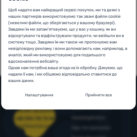
3999 грн.
країнах
Увійти /
Щоб надати вам найкращий сервіс покупок, ми та деякі з
Європи
Зареєструватися
наших партнерів використовуємо так звані файли cookie
(невеликі файли, що зберігаються у вашому браузері).
Завдяки їм ми запам’ятовуємо, що у вас у кошику, як ви
відсортували та відфільтрували продукти, чи ввійшли ви в
систему тощо. Завдяки їм ми також не пропонуємо вам
100%
99% клієнтів
невідповідну рекламу, і вони допомагають нам, наприклад, в
оригінальна
нас
аналізі, який ми використовуємо для подальшого
продукція
рекомендують
вдосконалення вебсайту.
Однак нам потрібна ваша згода на їх обробку. Дякуємо, що
надали її нам, і ми обіцяємо відповідально ставитися до
ваших даних.
Налаштування згоди з категоріями
Налаштування
Прийняти все
Допомога та інформація
файлів cookie
Поради від експертів
Служба підтримки
Технічні
Технічні
-
без цих файлів cookie наш вебсайт не
4camping4nature
працюватиме
.
+38 094 712 73 44
ЗАВЖДИ АКТИВНІ
support@4camping.com.ua
Наші тестувальники