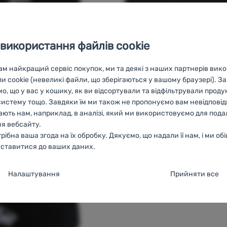
 використання файлів cookie
ШАПКА
м найкращий сервіс покупок, ми та деякі з наших партнерів ви
 Tall Cuff Beanie
Vans
Core Basic Cuff Be
ли cookie (невеликі файли, що зберігаються у вашому браузері). З
о, що у вас у кошику, як ви відсортували та відфільтрували проду
1 360
грн
систему тощо. Завдяки їм ми також не пропонуємо вам невідповідн
969
грн
пка Vans Classic Tall Cuff Beanie' для порівняння
Додати 'Шапка Vans Core 
ють нам, наприклад, в аналізі, який ми використовуємо для под
я вебсайту.
рібна ваша згода на їх обробку. Дякуємо, що надали її нам, і ми об
 ставитися до ваших даних.
ння згоди з категоріями файлів cookie
Налаштування
Прийняти все
 цих файлів cookie наш вебсайт не працюватиме
.
ТИВНІ
и cookie дозволяють переглядати кошик покупок, порівнювати пр