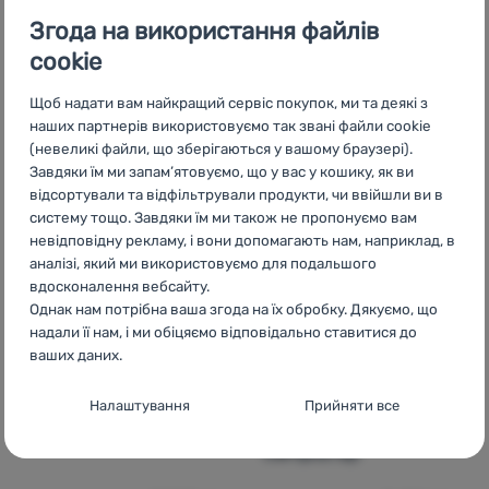
Lite Backpack
Згода на використання файлів
2 070
грн
cookie
1 449
грн
Додати 'Рюкзак Under Armour Hustle Lite Backpack' дл
Щоб надати вам найкращий сервіс покупок, ми та деякі з
наших партнерів використовуємо так звані файли cookie
-38
%
-38
%
(невеликі файли, що зберігаються у вашому браузері).
Завдяки їм ми запам’ятовуємо, що у вас у кошику, як ви
відсортували та відфільтрували продукти, чи ввійшли ви в
систему тощо. Завдяки їм ми також не пропонуємо вам
невідповідну рекламу, і вони допомагають нам, наприклад, в
аналізі, який ми використовуємо для подальшого
вдосконалення вебсайту.
Однак нам потрібна ваша згода на їх обробку. Дякуємо, що
надали її нам, і ми обіцяємо відповідально ставитися до
ваших даних.
ЖІНОЧИЙ РЮКЗАК
Налаштування згоди з категоріями
Under Armour
Studio
РЮКЗАК
Налаштування
Прийняти все
Under Armour
Triumph
файлів cookie
Spirit Backpack
Campus Bp
Технічні
Технічні
-
без цих файлів cookie наш вебсайт не