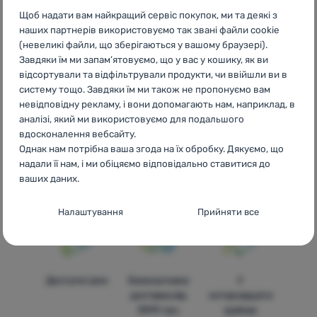
fuste Under Armour
BG
Поли и рокли Under Armour
HR
Щоб надати вам найкращий сервіс покупок, ми та деякі з
Suknje i haljine Under Armour
PL
Spódnice i sukienki Under
наших партнерів використовуємо так звані файли cookie
Armour
IT
Gonne e vestiti Under Armour
ES
Vestidos y faldas
(невеликі файли, що зберігаються у вашому браузері).
Under Armour
FR
Jupes et robes Under Armour
AT
Röcke &
Завдяки їм ми запам’ятовуємо, що у вас у кошику, як ви
Kleider Under Armour
DE
Röcke & Kleider Under Armour
CH
відсортували та відфільтрували продукти, чи ввійшли ви в
Röcke & Kleider Under Armour
систему тощо. Завдяки їм ми також не пропонуємо вам
невідповідну рекламу, і вони допомагають нам, наприклад, в
аналізі, який ми використовуємо для подальшого
вдосконалення вебсайту.
Однак нам потрібна ваша згода на їх обробку. Дякуємо, що
надали її нам, і ми обіцяємо відповідально ставитися до
Бренди
Найширший
Порадимо
ваших даних.
4camping
вибір
онлайн та по
телефону
Налаштування згоди з категоріями
Налаштування
Прийняти все
файлів cookie
Технічні
Технічні
-
без цих файлів cookie наш вебсайт не
працюватиме
.
Доступні ціни
Безкоштовна
У
ЗАВЖДИ АКТИВНІ
доставка від
чотирнадцяти
3999 грн.
країнах