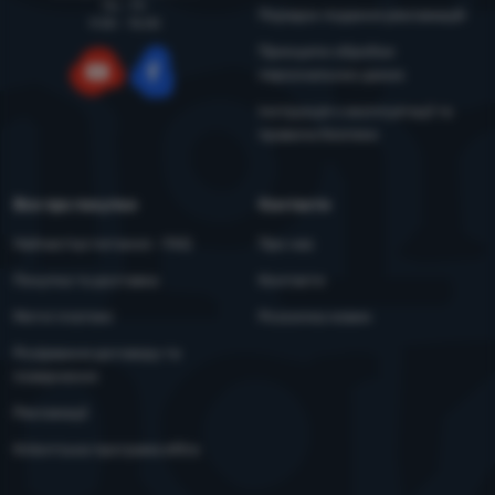
Пн - Пт
Порядок подання рекламацій
9:00 - 15:00
Принципи обробки
персональних даних
YouTube
Facebook
Інструкція з експлуатації та
правила безпеки
Все про покупки
Контакти
Найчастіші питання - FAQ
Про нас
Покупка та доставка
Контакти
Митні платежі
Розсилка новин
Розірвання договору та
повернення
Рекламації
Клієнтська програма eXtra