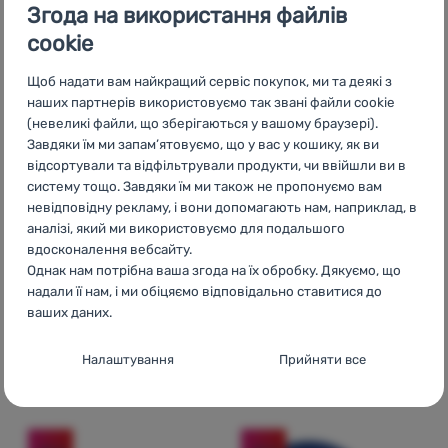
Згода на використання файлів
cookie
Щоб надати вам найкращий сервіс покупок, ми та деякі з
наших партнерів використовуємо так звані файли cookie
(невеликі файли, що зберігаються у вашому браузері).
Завдяки їм ми запам’ятовуємо, що у вас у кошику, як ви
КЕПКА
Відгуки клієнтів
відсортували та відфільтрували продукти, чи ввійшли ви в
систему тощо. Завдяки їм ми також не пропонуємо вам
КЕПКА
Відгуки клієнт
невідповідну рекламу, і вони допомагають нам, наприклад, в
Under Armour
Iso-chill
аналізі, який ми використовуємо для подальшого
вдосконалення вебсайту.
Under Armour
Men's
Armourvent STR
Однак нам потрібна ваша згода на їх обробку. Дякуємо, що
UA Blitzing
надали її нам, і ми обіцяємо відповідально ставитися до
ваших даних.
Налаштування згоди з категоріями
Налаштування
Прийняти все
1 476
грн
1 448
грн
файлів cookie
959
грн
1 009
грн
Додати 'Кепка Under Armour Iso-chill Armourvent STR'
Додати 'Кепка Under Armo
Технічні
Технічні
-
без цих файлів cookie наш вебсайт не
працюватиме
.