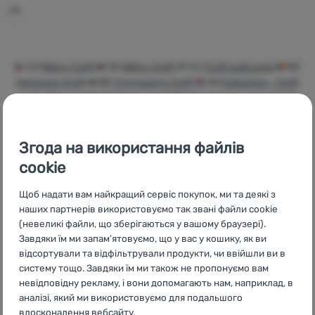
Увійти /
Зареєструватися
CZ
Mikiny Craft
SK
Mikiny Craft
HU
Craft pulóverek
RO
Hanorace Craft
BG
Суитшърти Craft
HR
Dukserice - Craft
PL
Bluzy Craft
IT
Felpe Craft
ES
Sudaderas Vans
FR
Sweats Craft
AT
Sweatshirts Craft
DE
Sweatshirts Craft
CH
Sweatshirts Craft
Згода на використання файлів
cookie
Щоб надати вам найкращий сервіс покупок, ми та деякі з
Бренди
Найширший
Порадимо
наших партнерів використовуємо так звані файли cookie
4camping
вибір
онлайн та по
(невеликі файли, що зберігаються у вашому браузері).
телефону
Завдяки їм ми запам’ятовуємо, що у вас у кошику, як ви
відсортували та відфільтрували продукти, чи ввійшли ви в
систему тощо. Завдяки їм ми також не пропонуємо вам
невідповідну рекламу, і вони допомагають нам, наприклад, в
аналізі, який ми використовуємо для подальшого
вдосконалення вебсайту.