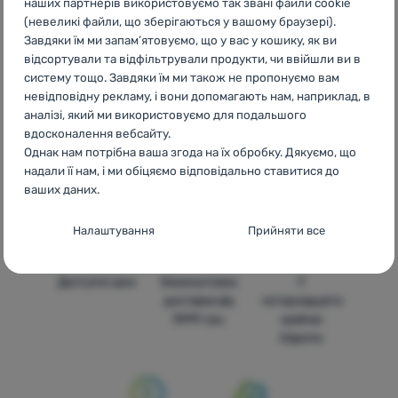
наших партнерів використовуємо так звані файли cookie
Rebajas TOKO
FR
Déstockage TOKO
AT
Sale TOKO
DE
(невеликі файли, що зберігаються у вашому браузері).
Ausverkauf TOKO
CH
Ausverkauf TOKO
Завдяки їм ми запам’ятовуємо, що у вас у кошику, як ви
відсортували та відфільтрували продукти, чи ввійшли ви в
систему тощо. Завдяки їм ми також не пропонуємо вам
невідповідну рекламу, і вони допомагають нам, наприклад, в
аналізі, який ми використовуємо для подальшого
вдосконалення вебсайту.
Бренди
Найширший
Порадимо
Однак нам потрібна ваша згода на їх обробку. Дякуємо, що
4camping
вибір
онлайн та по
надали її нам, і ми обіцяємо відповідально ставитися до
телефону
ваших даних.
Налаштування згоди з категоріями
Налаштування
Прийняти все
файлів cookie
Технічні
Технічні
-
без цих файлів cookie наш вебсайт не
Доступні ціни
Безкоштовна
У
працюватиме
.
доставка від
чотирнадцяти
ЗАВЖДИ АКТИВНІ
3999 грн.
країнах
Європи
Технічні файли cookie дозволяють переглядати кошик
Преференційні та розширені функції
Преференційні та розширені функції
-
щоб вам не довелося
покупок, порівнювати продукти та виконувати інші