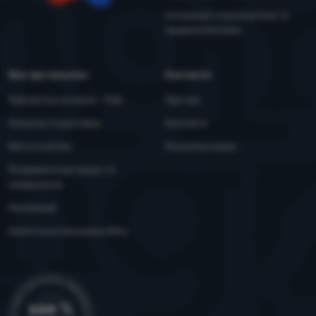
YouTube
Facebook
Інструкція з експлуатації та
правила безпеки
Все про покупки
Контакти
Найчастіші питання - FAQ
Про нас
Покупка та доставка
Контакти
Митні платежі
Розсилка новин
Розірвання договору та
повернення
Рекламації
Клієнтська програма eXtra