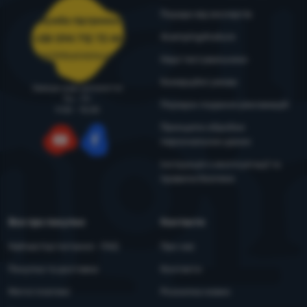
Поради від експертів
Служба підтримки
4camping4nature
+38 094 712 73 44
support@4camping.com.ua
Наші тестувальники
Комерційні умови
Завжди раді допомогти!
Пн - Пт
Порядок подання рекламацій
9:00 - 15:00
Принципи обробки
персональних даних
YouTube
Facebook
Інструкція з експлуатації та
правила безпеки
Все про покупки
Контакти
Найчастіші питання - FAQ
Про нас
Покупка та доставка
Контакти
Митні платежі
Розсилка новин