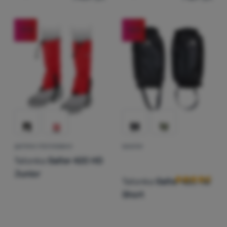
Увійти /
Зареєструватися
-17
%
-16
%
ДИТЯЧІІ УТЕПЛЮВАЧІ
БАХІЛИ
Відгуки клієнт
Tatonka
Gaiter 420 HD
Junior
Tatonka
Gaiter 420 HD
Short