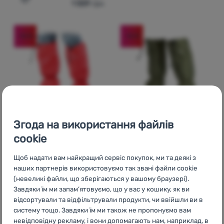
1 559
грн
Додати 'Дитячіі утеплювачі Tatonka Gaiter 420 HD Juni
-16
%
-16
%
Згода на використання файлів
cookie
БАХІЛИ
БАХІЛИ
Відгуки клієнтів
Відгуки клієнт
Щоб надати вам найкращий сервіс покупок, ми та деякі з
наших партнерів використовуємо так звані файли cookie
(невеликі файли, що зберігаються у вашому браузері).
Завдяки їм ми запам’ятовуємо, що у вас у кошику, як ви
Tatonka
Gaiter 420 HD
Tatonka
Gaiter 420 HD
відсортували та відфільтрували продукти, чи ввійшли ви в
систему тощо. Завдяки їм ми також не пропонуємо вам
невідповідну рекламу, і вони допомагають нам, наприклад, в