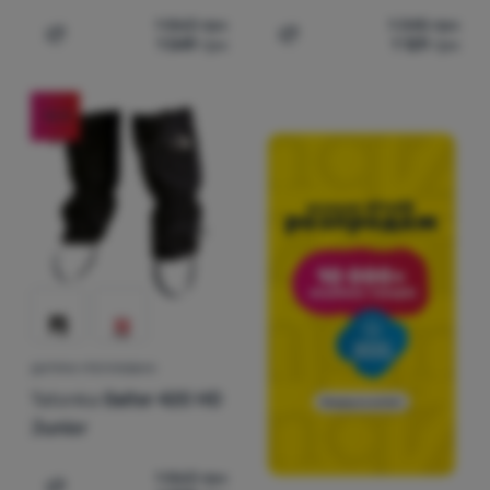
1 863
грн
1 345
грн
1 549
грн
1 129
грн
Додати 'Дитячіі утеплювачі Tatonka Gaiter 420 HD Juni
Додати 'Бахіли Tatonka G
-16
%
ДИТЯЧІІ УТЕПЛЮВАЧІ
Tatonka
Gaiter 420 HD
Junior
1 863
грн