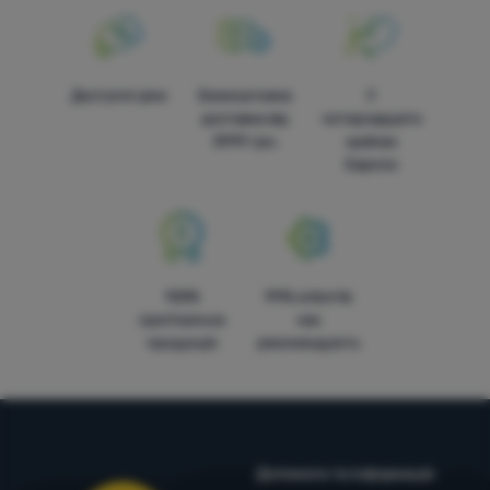
Доступні ціни
Безкоштовна
У
доставка від
чотирнадцяти
3999 грн.
країнах
Європи
100%
99% клієнтів
оригінальна
нас
продукція
рекомендують
Допомога та інформація