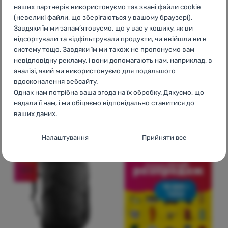
РЮКЗАК
наших партнерів використовуємо так звані файли cookie
Salomon
Xt 15
РЮКЗАК
Відгуки клієнтів
(невеликі файли, що зберігаються у вашому браузері).
Завдяки їм ми запам’ятовуємо, що у вас у кошику, як ви
відсортували та відфільтрували продукти, чи ввійшли ви в
систему тощо. Завдяки їм ми також не пропонуємо вам
Salomon
Trailblazer 20
невідповідну рекламу, і вони допомагають нам, наприклад, в
аналізі, який ми використовуємо для подальшого
вдосконалення вебсайту.
Однак нам потрібна ваша згода на їх обробку. Дякуємо, що
надали її нам, і ми обіцяємо відповідально ставитися до
3 978
грн
5 872
грн
ваших даних.
3 579
грн
5 289
грн
Додати 'Рюкзак Salomon Trailblazer 20' для порівнянн
Додати 'Рюкзак Salomon X
Налаштування згоди з категоріями
Налаштування
Прийняти все
файлів cookie
код: OUT10
Новинка
Технічні
Технічні
-
без цих файлів cookie наш вебсайт не
-10
%
працюватиме
.
ЗАВЖДИ АКТИВНІ
Технічні файли cookie дозволяють переглядати кошик
Преференційні та розширені функції
Преференційні та розширені функції
-
щоб вам не довелося
покупок, порівнювати продукти та виконувати інші