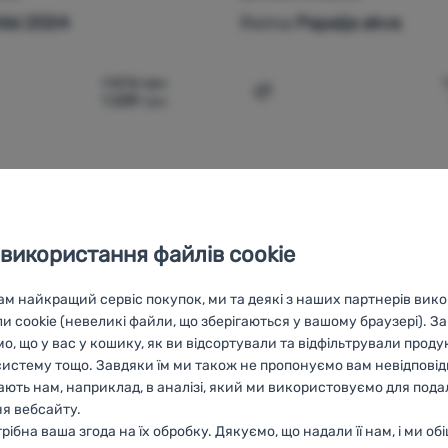
iisi 2024
Reima
Papaija akva
1 876
грн
1 239
грн
тячий купальник Reima Vesihiisi 2024' для порівняння
Додати 'Дитячий купальни
 використання файлів cookie
м найкращий сервіс покупок, ми та деякі з наших партнерів ви
ли cookie (невеликі файли, що зберігаються у вашому браузері). З
о, що у вас у кошику, як ви відсортували та відфільтрували проду
систему тощо. Завдяки їм ми також не пропонуємо вам невідповідн
ють нам, наприклад, в аналізі, який ми використовуємо для под
я вебсайту.
рібна ваша згода на їх обробку. Дякуємо, що надали її нам, і ми об