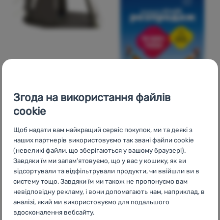
СПАЛЬНЯ
Відгуки клієнтів
Згода на використання файлів
Outwell
Inner Newburg
cookie
240
Щоб надати вам найкращий сервіс покупок, ми та деякі з
наших партнерів використовуємо так звані файли cookie
(невеликі файли, що зберігаються у вашому браузері).
5 650
грн
Завдяки їм ми запам’ятовуємо, що у вас у кошику, як ви
1 282
грн
Додати 'Спальня Outwell Inner Newburg 240' для порі
відсортували та відфільтрували продукти, чи ввійшли ви в
систему тощо. Завдяки їм ми також не пропонуємо вам
невідповідну рекламу, і вони допомагають нам, наприклад, в
аналізі, який ми використовуємо для подальшого
вдосконалення вебсайту.