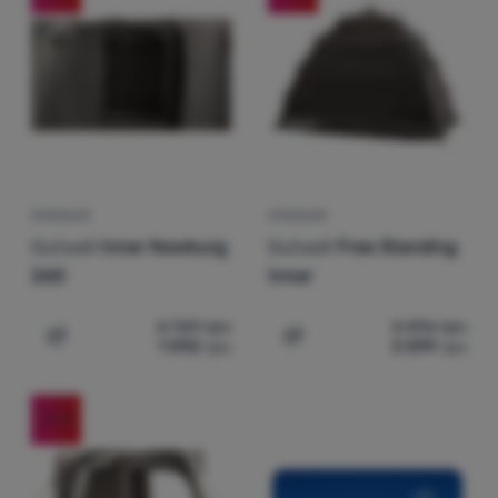
Увійти /
Зареєструватися
СПАЛЬНЯ
СПАЛЬНЯ
Outwell
Inner Newburg
Outwell
Free Standing
260
Inner
6 769
грн
4 496
грн
1 092
грн
3 599
грн
Додати 'Спальня Outwell Inner Newburg 260' для порі
Додати 'Спальня Outwell 
-77
%