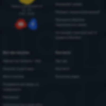
Комерційні умови
Завжди раді допомогти!
Пн - Пт
Порядок подання рекламацій
9:00 - 15:00
Принципи обробки
персональних даних
YouTube
Facebook
Інструкція з експлуатації та
правила безпеки
Все про покупки
Контакти
Найчастіші питання - FAQ
Про нас
Покупка та доставка
Контакти
Митні платежі
Розсилка новин
Розірвання договору та
повернення
Рекламації
Клієнтська програма eXtra