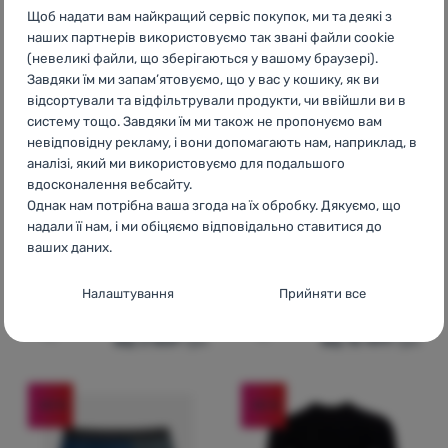
Щоб надати вам найкращий сервіс покупок, ми та деякі з
наших партнерів використовуємо так звані файли cookie
(невеликі файли, що зберігаються у вашому браузері).
Завдяки їм ми запам’ятовуємо, що у вас у кошику, як ви
відсортували та відфільтрували продукти, чи ввійшли ви в
систему тощо. Завдяки їм ми також не пропонуємо вам
невідповідну рекламу, і вони допомагають нам, наприклад, в
аналізі, який ми використовуємо для подальшого
вдосконалення вебсайту.
ЧОЛОВІЧА ФУТБОЛКА
ЧОЛОВІЧА СОФТШЕЛОВА КУРТКА
Однак нам потрібна ваша згода на їх обробку. Дякуємо, що
Ortovox
230
Ortovox
Mesola Jacket
надали її нам, і ми обіцяємо відповідально ставитися до
ваших даних.
Competition Short
M
Sleeve M
Налаштування згоди з категоріями
Налаштування
Прийняти все
файлів cookie
5 056
грн
19 453
грн
від 3 869
грн
від 15 499
грн
Додати 'Чоловіча футболка Ortovox 230 Competition Sh
Додати 'Чоловіча софтше
Технічні
Технічні
-
без цих файлів cookie наш вебсайт не
працюватиме
.
ЗАВЖДИ АКТИВНІ
-20
%
-25
%
Технічні файли cookie дозволяють переглядати кошик