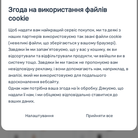
Згода на використання файлів
cookie
Щоб надати вам найкращий сервіс покупок, ми та деякі з
ЖІНОЧА МАЙКА
ЖІНОЧА МАЙКА
наших партнерів використовуємо так звані файли cookie
Husky
Tao L
Sensor
Merino Lite
(невеликі файли, що зберігаються у вашому браузері).
Завдяки їм ми запам’ятовуємо, що у вас у кошику, як ви
1 434
грн
2 071
грн
відсортували та відфільтрували продукти, чи ввійшли ви в
1 149
грн
1 659
грн
Додати 'Жіноча майка Husky Tao L' для порівняння
Додати 'Жіноча майка Sen
систему тощо. Завдяки їм ми також не пропонуємо вам
невідповідну рекламу, і вони допомагають нам, наприклад, в
аналізі, який ми використовуємо для подальшого
код: OUT10
код: OUT10
вдосконалення вебсайту.
-20
%
-25
%
Однак нам потрібна ваша згода на їх обробку. Дякуємо, що
надали її нам, і ми обіцяємо відповідально ставитися до
ваших даних.
Налаштування згоди з категоріями
Налаштування
Прийняти все
файлів cookie
Технічні
Технічні
-
без цих файлів cookie наш вебсайт не