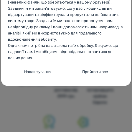
(невеликі файли, що зберігаються у вашому браузері).
CH
Damen Funktions-T-Shirts langärmlig Norrona
Завдяки їм ми запам’ятовуємо, що у вас у кошику, як ви
відсортували та відфільтрували продукти, чи ввійшли ви в
систему тощо. Завдяки їм ми також не пропонуємо вам
невідповідну рекламу, і вони допомагають нам, наприклад, в
аналізі, який ми використовуємо для подальшого
Бренди
Найширший
Порадимо
вдосконалення вебсайту.
4camping
вибір
онлайн та по
Однак нам потрібна ваша згода на їх обробку. Дякуємо, що
телефону
надали її нам, і ми обіцяємо відповідально ставитися до
ваших даних.
Налаштування згоди з категоріями
Налаштування
Прийняти все
файлів cookie
Доступні ціни
Безкоштовна
У
Технічні
Технічні
-
без цих файлів cookie наш вебсайт не
доставка від
чотирнадцяти
працюватиме
.
3999 грн.
країнах
ЗАВЖДИ АКТИВНІ
Європи
Технічні файли cookie дозволяють переглядати кошик
Преференційні та розширені функції
Преференційні та розширені функції
-
щоб вам не довелося
покупок, порівнювати продукти та виконувати інші
все налаштовувати заново і щоб ви могли зв’язатися з нами,
необхідні функції.
Більше інформації