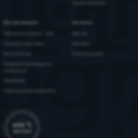
правила безпеки
Все про покупки
Контакти
Найчастіші питання - FAQ
Про нас
Покупка та доставка
Контакти
Митні платежі
Розсилка новин
Розірвання договору та
повернення
Рекламації
Клієнтська програма eXtra