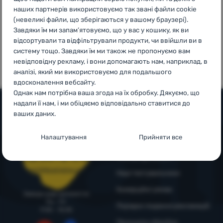
наших партнерів використовуємо так звані файли cookie
Увійти /
(невеликі файли, що зберігаються у вашому браузері).
Зареєструватися
Завдяки їм ми запам’ятовуємо, що у вас у кошику, як ви
відсортували та відфільтрували продукти, чи ввійшли ви в
100%
99% клієнтів
систему тощо. Завдяки їм ми також не пропонуємо вам
оригінальна
нас
невідповідну рекламу, і вони допомагають нам, наприклад, в
продукція
рекомендують
аналізі, який ми використовуємо для подальшого
вдосконалення вебсайту.
Однак нам потрібна ваша згода на їх обробку. Дякуємо, що
надали її нам, і ми обіцяємо відповідально ставитися до
ваших даних.
Допомога та інформація
Налаштування згоди з категоріями
Налаштування
Прийняти все
Поради від експертів
файлів cookie
Служба підтримки
4camping4nature
+38 094 712 73 44
Технічні
Технічні
-
без цих файлів cookie наш вебсайт не
support@4camping.com.ua
Наші тестувальники
працюватиме
.
ЗАВЖДИ АКТИВНІ
Комерційні умови
Завжди раді допомогти!
Пн - Пт
Порядок подання рекламацій
9:00 - 15:00
Технічні файли cookie дозволяють переглядати кошик
Преференційні та розширені функції
Преференційні та розширені функції
-
щоб вам не довелося
покупок, порівнювати продукти та виконувати інші
Принципи обробки