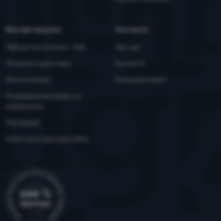
Все про покупки
Контакти
Найчастіші питання - FAQ
Про нас
Покупка та доставка
Контакти
Митні платежі
Розсилка новин
Розірвання договору та
повернення
Рекламації
Клієнтська програма eXtra