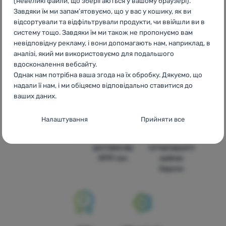
(невеликі файли, що зберігаються у вашому браузері).
Завдяки їм ми запам’ятовуємо, що у вас у кошику, як ви
відсортували та відфільтрували продукти, чи ввійшли ви в
систему тощо. Завдяки їм ми також не пропонуємо вам
невідповідну рекламу, і вони допомагають нам, наприклад, в
аналізі, який ми використовуємо для подальшого
Бренди
Найширший
Порадимо
вдосконалення вебсайту.
4camping
вибір
онлайн та по
Однак нам потрібна ваша згода на їх обробку. Дякуємо, що
телефону
надали її нам, і ми обіцяємо відповідально ставитися до
ваших даних.
Налаштування згоди з категоріями
Налаштування
Прийняти все
файлів cookie
Доступні ціни
Безкоштовна
У
Технічні
Технічні
-
без цих файлів cookie наш вебсайт не
доставка від
чотирнадцяти
працюватиме
.
3999 грн.
країнах
ЗАВЖДИ АКТИВНІ
Європи
Технічні файли cookie дозволяють переглядати кошик
Преференційні та розширені функції
Преференційні та розширені функції
-
щоб вам не довелося
покупок, порівнювати продукти та виконувати інші
все налаштовувати заново і щоб ви могли зв’язатися з нами,
необхідні функції.
Більше інформації
наприклад, через чат
.