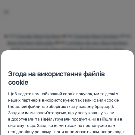
Увійти /
Зареєструватися
CZ
Výprodej Klean Kanteen
SK
Výpredaj Klean Kanteen
HU
Klean Kanteen Kiárusítás
RO
Lichidare de stoc Klean Kanteen
BG
Разпродажби Klean Kanteen
HR
Rasprodaja Klean
Kanteen
PL
Wyprzedaż Klean Kanteen
IT
Saldi Klean Kanteen
ES
Rebajas Klean Kanteen
FR
Déstockage Klean Kanteen
AT
Sale Klean Kanteen
DE
Ausverkauf Klean Kanteen
CH
Згода на використання файлів
Ausverkauf Klean Kanteen
cookie
Щоб надати вам найкращий сервіс покупок, ми та деякі з
наших партнерів використовуємо так звані файли cookie
(невеликі файли, що зберігаються у вашому браузері).
Бренди
Найширший
Порадимо
Завдяки їм ми запам’ятовуємо, що у вас у кошику, як ви
4camping
вибір
онлайн та по
відсортували та відфільтрували продукти, чи ввійшли ви в
телефону
систему тощо. Завдяки їм ми також не пропонуємо вам
невідповідну рекламу, і вони допомагають нам, наприклад, в