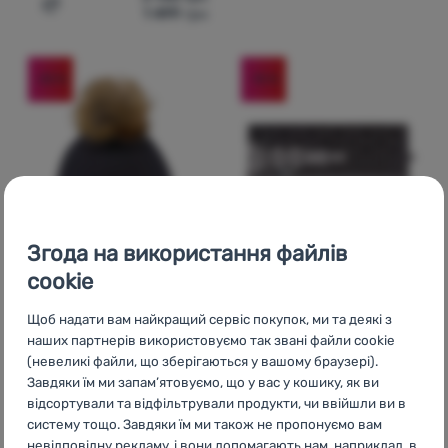
1 499
грн
Додати 'В'язана шапка Merino Kama A109' для порівня
-30
%
-15
%
Згода на використання файлів
cookie
ЖІНОЧА ШАПКА
ПОВ'ЯЗКА
Kama
A166
Kama
C41
Щоб надати вам найкращий сервіс покупок, ми та деякі з
наших партнерів використовуємо так звані файли cookie
2 069
грн
1 360
грн
(невеликі файли, що зберігаються у вашому браузері).
1 449
грн
1 159
грн
Додати 'Жіноча шапка Kama A166' для порівняння
Додати 'Пов'язка Kama C4
Завдяки їм ми запам’ятовуємо, що у вас у кошику, як ви
відсортували та відфільтрували продукти, чи ввійшли ви в
систему тощо. Завдяки їм ми також не пропонуємо вам
-30
%
-30
%
невідповідну рекламу, і вони допомагають нам, наприклад, в