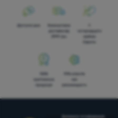
Доступні ціни
Безкоштовна
У
доставка від
чотирнадцяти
3999 грн.
країнах
Європи
100%
99% клієнтів
оригінальна
нас
продукція
рекомендують
Допомога та інформація