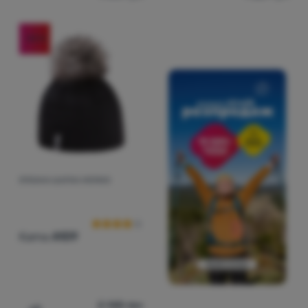
-30
%
В'ЯЗАНА ШАПКА MERINO
Відгуки клієнтів
Kama
A109
2 148
грн