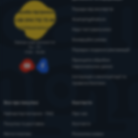
Поради від експертів
Служба підтримки
4camping4nature
+38 094 712 73 44
support@4camping.com.ua
Наші тестувальники
Комерційні умови
Завжди раді допомогти!
Пн - Пт
Порядок подання рекламацій
9:00 - 15:00
Принципи обробки
персональних даних
YouTube
Facebook
Інструкція з експлуатації та
правила безпеки
Все про покупки
Контакти
Найчастіші питання - FAQ
Про нас
Покупка та доставка
Контакти
Митні платежі
Розсилка новин