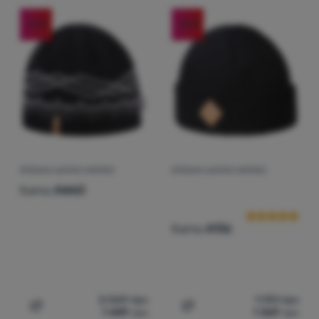
Увійти /
-30
%
-30
%
Зареєструватися
В'ЯЗАНА ШАПКА MERINO
В'ЯЗАНА ШАПКА MERINO
Відгуки клієнт
Kama
AW60
Kama
A136
2 069
грн
1 951
грн
1 449
грн
1 369
грн
Додати 'В'язана шапка Merino Kama AW60' для порівн
Додати 'В'язана шапка Me