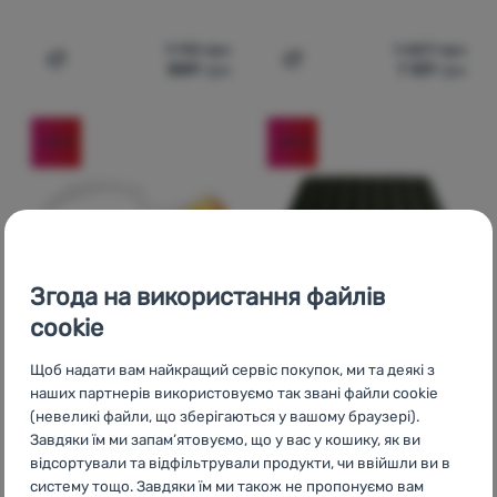
1 113
грн
1 407
грн
889
грн
1 129
грн
Додати 'Надувний матрац Intex Queen Dura-Beam Serie
Додати 'Надувний матрац
-33
%
-25
%
Згода на використання файлів
cookie
Щоб надати вам найкращий сервіс покупок, ми та деякі з
НАДУВНИЙ МАТРАЦ
Відгуки клієнт
наших партнерів використовуємо так звані файли cookie
ОКУЛЯРИ ДЛЯ ПЛАВАННЯ
Відгуки клієнтів
(невеликі файли, що зберігаються у вашому браузері).
Intex
Повний Dura-
Завдяки їм ми запам’ятовуємо, що у вас у кошику, як ви
Beam Prestige з
відсортували та відфільтрували продукти, чи ввійшли ви в
Intex
Sport Relay
систему тощо. Завдяки їм ми також не пропонуємо вам
насосом 64778