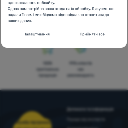
вдосконалення вебсайту.
Однак нам потрібна ваша згода на їх обробку. Дякуємо, що
Доступні ціни
Безкоштовна
У
надали її нам, і ми обіцяємо відповідально ставитися до
доставка від
чотирнадцяти
ваших даних.
3999 грн.
країнах
Європи
Налаштування згоди з категоріями
Налаштування
Прийняти все
файлів cookie
Технічні
Технічні
-
без цих файлів cookie наш вебсайт не
працюватиме
.
ЗАВЖДИ АКТИВНІ
100%
99% клієнтів
оригінальна
нас
продукція
рекомендують
Технічні файли cookie дозволяють переглядати кошик
Преференційні та розширені функції
Преференційні та розширені функції
-
щоб вам не довелося
покупок, порівнювати продукти та виконувати інші
все налаштовувати заново і щоб ви могли зв’язатися з нами,
необхідні функції.
Більше інформації
наприклад, через чат
.
Дозволено
Допомога та інформація
Завдяки цим файлам cookie ми можемо зробити роботу з
Поради від експертів
Аналітичне
Служба підтримки
Аналітичне
-
щоб знати, як ви поводитеся на вебсайті, і для
нашим вебсайтом ще приємнішою. Ми можемо запам’ятати