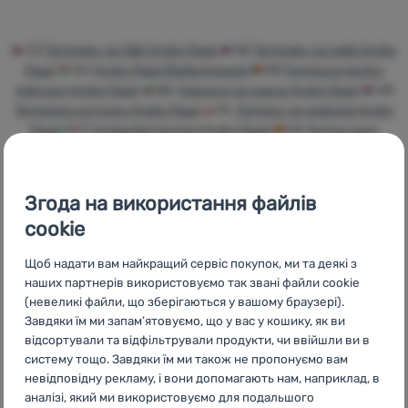
Увійти /
Зареєструватися
CZ
Termosky na jídlo Hydro Flask
SK
Termosky na jedlo Hydro
Flask
HU
Hydro Flask Ételtermoszok
RO
Termosuri pentru
mâncare Hydro Flask
BG
Термоси за храна Hydro Flask
HR
Termosice za hranu Hydro Flask
PL
Termosy na jedzenie Hydro
Flask
IT
Contenitori termici Hydro Flask
ES
Termos para
comida Hydro Flask
FR
Boîtes alimentaires isothermes Hydro
Flask
AT
Thermobehälter Hydro Flask
DE
Thermobehälter
Hydro Flask
CH
Thermobehälter Hydro Flask
Згода на використання файлів
cookie
Щоб надати вам найкращий сервіс покупок, ми та деякі з
наших партнерів використовуємо так звані файли cookie
Бренди
Найширший
Порадимо
(невеликі файли, що зберігаються у вашому браузері).
4camping
вибір
онлайн та по
Завдяки їм ми запам’ятовуємо, що у вас у кошику, як ви
телефону
відсортували та відфільтрували продукти, чи ввійшли ви в
систему тощо. Завдяки їм ми також не пропонуємо вам
невідповідну рекламу, і вони допомагають нам, наприклад, в
аналізі, який ми використовуємо для подальшого