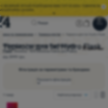
🌞 ВЕЛИКИЙ ЛІТНІЙ РОЗПРОДАЖ ВЖЕ ТУТ! 10 000+ ТОВАРІВ ЗА
АКЦІЙНИМИ ЦІНАМИ.
Всі акції
Головна
Користувац
Кошик
🤫 ЗНИЖКА -10 % НА ТОВАРИ ДЛЯ КЕМПІНГУ ТА ТУРИЗМУ.
Пошук
Меню
Увійти
Кошик
ПРОМОКОДОМ
OUT10
.
сторінка
ермоси та термокружки
Термоси для їжі
Термоси для їжі Hydro Flask
4camping.com.ua
Розпродаж
🌞 ВЕЛИКИЙ ЛІТНІЙ РОЗПРОДАЖ ВЖЕ ТУТ! 10 000+ ТОВАРІВ ЗА
АКЦІЙНИМИ ЦІНАМИ.
Термоси для їжі Hydro Flask
Вибирайте з
1 актуальних моделей
Hydro
Flask
.
Знижка -15% Безкоштовна доставка
Одяг
від 3999 грн.
Взуття
Фільтрація за параметрами та брендами
Рюкзаки
Показати фільтрацію
Спальники
Як зображувати
Килимки
Знайдено товарів
1 товар
Найпопулярніші
один стовпець
Переважаючий колір
Намети
один с
дв
Товари
дві колонки
-15
%