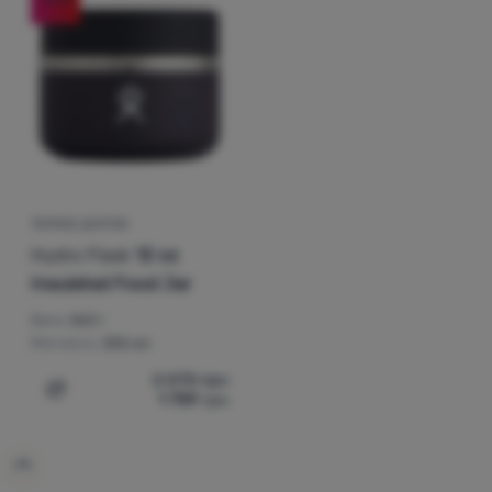
Чорний
Спорядження
Найдешевші
Посуд
Найдорожчі
Альпінізм
Найлегші
Легкохідство
Знижка
Спорт
Найбільш продавані
Бренди
ТЕРМОС ДЛЯ ЇЖІ
Hydro Flask
12 oz
Як класифікуємо продукцію
Клуб
Insulated Food Jar
eXtra
Вага:
363 г
Поради
Місткість:
355 мл
Контакти
2 070
грн
1 759
грн
Додати 'Термос для їжі Hydro Flask 12 oz Insulated Foo
Про
нас