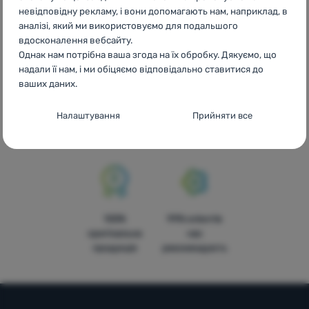
телефону
невідповідну рекламу, і вони допомагають нам, наприклад, в
аналізі, який ми використовуємо для подальшого
вдосконалення вебсайту.
Однак нам потрібна ваша згода на їх обробку. Дякуємо, що
надали її нам, і ми обіцяємо відповідально ставитися до
ваших даних.
Доступні ціни
Безкоштовна
У
доставка від
чотирнадцяти
Налаштування згоди з категоріями
Налаштування
Прийняти все
3999 грн.
країнах
файлів cookie
Європи
Технічні
Технічні
-
без цих файлів cookie наш вебсайт не
працюватиме
.
ЗАВЖДИ АКТИВНІ
Технічні файли cookie дозволяють переглядати кошик
100%
99% клієнтів
Преференційні та розширені функції
Преференційні та розширені функції
-
щоб вам не довелося
покупок, порівнювати продукти та виконувати інші
оригінальна
нас
все налаштовувати заново і щоб ви могли зв’язатися з нами,
необхідні функції.
Більше інформації
продукція
рекомендують
наприклад, через чат
.
Дозволено