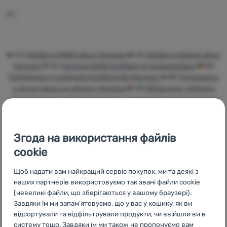
Увійти /
Зареєструватися
CZ
Údržba a čištění obuvi Hanwag
SK
Údržba a čistenie obuvi
Hanwag
HU
Hanwag Cipők tisztítása és karbantartása
RO
Întreținerea și curățarea încălțămintei Hanwag
BG
Поддръжка
и почистване на обувки Hanwag
HR
Održavanje i čišćenje
obuće Hanwag
PL
Konserwacja i czyszczenie obuwia Hanwag
IT
Manutenzione e lavaggio delle scarpe Hanwag
ES
Mantenimiento y limpieza del calzado Hanwag
FR
Entretien et
nettoyage de chaussures Hanwag
AT
Schuhpflege und -
Згода на використання файлів
reinigung Hanwag
DE
Schuhpflege und -reinigung Hanwag
cookie
CH
Schuhpflege und -reinigung Hanwag
Щоб надати вам найкращий сервіс покупок, ми та деякі з
наших партнерів використовуємо так звані файли cookie
(невеликі файли, що зберігаються у вашому браузері).
Завдяки їм ми запам’ятовуємо, що у вас у кошику, як ви
Бренди
Найширший
Порадимо
відсортували та відфільтрували продукти, чи ввійшли ви в
4camping
вибір
онлайн та по
систему тощо. Завдяки їм ми також не пропонуємо вам