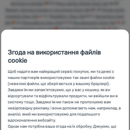
Aid Szúnyoghálók
RO
Plase pentru țânțari Gear Aid
BG
Увійти /
Мрежи против комари и насекоми Gear Aid
HR
Mreže protiv
Зареєструватися
insekata Gear Aid
PL
Moskitiery Gear Aid
IT
Zanzariere Gear
Aid
ES
Mosquiteras Gear Aid
FR
Moustiquaires Gear Aid
AT
Moskitonetze Gear Aid
DE
Moskitonetze Gear Aid
CH
Moskitonetze Gear Aid
Згода на використання файлів
cookie
Бренди
Найширший
Порадимо
Щоб надати вам найкращий сервіс покупок, ми та деякі з
4camping
вибір
онлайн та по
наших партнерів використовуємо так звані файли cookie
телефону
(невеликі файли, що зберігаються у вашому браузері).
Завдяки їм ми запам’ятовуємо, що у вас у кошику, як ви
відсортували та відфільтрували продукти, чи ввійшли ви в
систему тощо. Завдяки їм ми також не пропонуємо вам
невідповідну рекламу, і вони допомагають нам, наприклад, в
аналізі, який ми використовуємо для подальшого
Доступні ціни
Безкоштовна
У
вдосконалення вебсайту.
доставка від
чотирнадцяти
Однак нам потрібна ваша згода на їх обробку. Дякуємо, що
3999 грн.
країнах