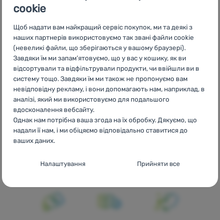
cookie
Щоб надати вам найкращий сервіс покупок, ми та деякі з
CZ
Karimatky a matrace Exped
SK
Karimatky a matrace
наших партнерів використовуємо так звані файли cookie
Exped
HU
Exped Matracok és derékaljak
RO
Saltele Exped
(невеликі файли, що зберігаються у вашому браузері).
BG
Постелки и дюшеци Exped
HR
Podloge i madraci Exped
Завдяки їм ми запам’ятовуємо, що у вас у кошику, як ви
PL
Maty i materace Exped
IT
Materassini Exped
ES
відсортували та відфільтрували продукти, чи ввійшли ви в
Colchonetas y esterillas Exped
FR
Matelas Exped
AT
систему тощо. Завдяки їм ми також не пропонуємо вам
Isomatten & Matratzen Exped
DE
Isomatten & Matratzen Exped
невідповідну рекламу, і вони допомагають нам, наприклад, в
CH
Isomatten & Matratzen Exped
аналізі, який ми використовуємо для подальшого
вдосконалення вебсайту.
Однак нам потрібна ваша згода на їх обробку. Дякуємо, що
надали її нам, і ми обіцяємо відповідально ставитися до
ваших даних.
Бренди
Найширший
Порадимо
Налаштування згоди з категоріями
4camping
вибір
онлайн та по
Налаштування
Прийняти все
телефону
файлів cookie
Технічні
Технічні
-
без цих файлів cookie наш вебсайт не
працюватиме
.
ЗАВЖДИ АКТИВНІ