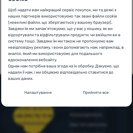
3999 грн.
країнах
Увійти /
Щоб надати вам найкращий сервіс покупок, ми та деякі з
Європи
Зареєструватися
наших партнерів використовуємо так звані файли cookie
(невеликі файли, що зберігаються у вашому браузері).
Завдяки їм ми запам’ятовуємо, що у вас у кошику, як ви
відсортували та відфільтрували продукти, чи ввійшли ви в
систему тощо. Завдяки їм ми також не пропонуємо вам
100%
99% клієнтів
невідповідну рекламу, і вони допомагають нам, наприклад, в
оригінальна
нас
аналізі, який ми використовуємо для подальшого
продукція
рекомендують
вдосконалення вебсайту.
Однак нам потрібна ваша згода на їх обробку. Дякуємо, що
надали її нам, і ми обіцяємо відповідально ставитися до
ваших даних.
Налаштування згоди з категоріями
Налаштування
Прийняти все
Допомога та інформація
файлів cookie
Поради від експертів
Служба підтримки
Технічні
Технічні
-
без цих файлів cookie наш вебсайт не
4camping4nature
працюватиме
.
+38 094 712 73 44
ЗАВЖДИ АКТИВНІ
support@4camping.com.ua
Наші тестувальники