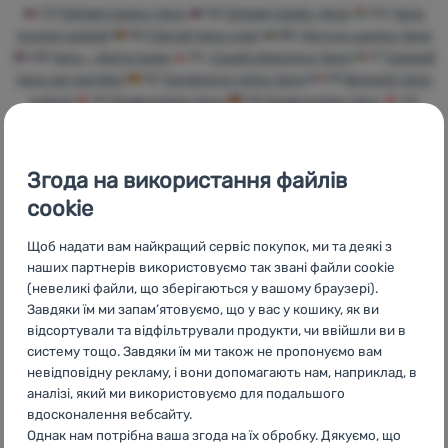
CZ
Dětské čepice Vans
SK
Detské čiapky Vans
HU
Vans
Увійти /
gyerek sapkák
RO
Căciuli Vans copii
BG
Детски шапки Vans
Зареєструватися
HR
Vans - dječje kape
PL
Czapki dziecięce Vans
IT
Cappelli
Vans per bambini
ES
Sombreros niños Vans
FR
Bonnets Vans
enfant
AT
Kindermütze Vans
DE
Kindermütze Vans
CH
Kindermütze Vans
Згода на використання файлів
cookie
Бренди
Найширший
Порадимо
Щоб надати вам найкращий сервіс покупок, ми та деякі з
4camping
вибір
онлайн та по
наших партнерів використовуємо так звані файли cookie
телефону
(невеликі файли, що зберігаються у вашому браузері).
Завдяки їм ми запам’ятовуємо, що у вас у кошику, як ви
відсортували та відфільтрували продукти, чи ввійшли ви в
систему тощо. Завдяки їм ми також не пропонуємо вам
невідповідну рекламу, і вони допомагають нам, наприклад, в
аналізі, який ми використовуємо для подальшого
Доступні ціни
Безкоштовна
У
вдосконалення вебсайту.
доставка від
чотирнадцяти
Однак нам потрібна ваша згода на їх обробку. Дякуємо, що
3999 грн.
країнах