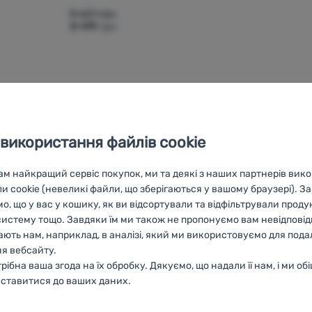
8 601
грн
8 419
грн
кзак Deuter Trail 32 EL' для порівняння
 використання файлів cookie
м найкращий сервіс покупок, ми та деякі з наших партнерів ви
ristov Deuter
HU
Deuter Ajándékok túrázóknak
RO
Cadouri pentru
ли cookie (невеликі файли, що зберігаються у вашому браузері). З
a turysty Deuter
IT
Regali per amanti del trekking Deuter
ES
Regal
о, що у вас у кошику, як ви відсортували та відфільтрували проду
ür Wanderer Deuter
DE
Geschenke für Wanderer Deuter
CH
Gesch
систему тощо. Завдяки їм ми також не пропонуємо вам невідповідн
ють нам, наприклад, в аналізі, який ми використовуємо для под
я вебсайту.
рібна ваша згода на їх обробку. Дякуємо, що надали її нам, і ми об
 ставитися до ваших даних.
Порадимо
Доступні ціни
Безкоштовна
ння згоди з категоріями файлів cookie