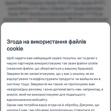
tagozat
RO
Categoria 1 Deuter
BG
Степен 1 Deuter
HR
1.
Увійти /
razred Deuter
PL
Klasy 1-3 Deuter
IT
Scuola elementare
Зареєструватися
Deuter
ES
Mochilas escolares primaria Deuter
FR
École
primaire Deuter
AT
Primarstufe Deuter
DE
Primarstufe Deuter
CH
Primarstufe Deuter
Згода на використання файлів
cookie
Бренди
Найширший
Порадимо
4camping
вибір
онлайн та по
Щоб надати вам найкращий сервіс покупок, ми та деякі з
телефону
наших партнерів використовуємо так звані файли cookie
(невеликі файли, що зберігаються у вашому браузері).
Завдяки їм ми запам’ятовуємо, що у вас у кошику, як ви
відсортували та відфільтрували продукти, чи ввійшли ви в
систему тощо. Завдяки їм ми також не пропонуємо вам
невідповідну рекламу, і вони допомагають нам, наприклад, в
Доступні ціни
Безкоштовна
У
аналізі, який ми використовуємо для подальшого
доставка від
чотирнадцяти
вдосконалення вебсайту.
3999 грн.
країнах
Однак нам потрібна ваша згода на їх обробку. Дякуємо, що
Європи
надали її нам, і ми обіцяємо відповідально ставитися до