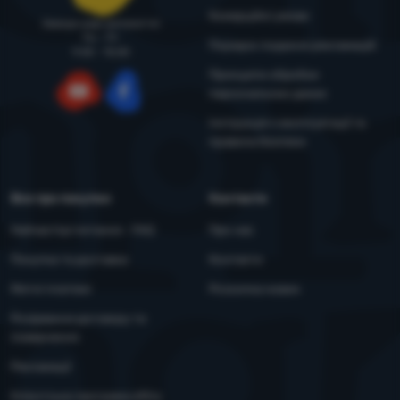
Більше інформації
Комерційні умови
Завжди раді допомогти!
Пн - Пт
Порядок подання рекламацій
9:00 - 15:00
Принципи обробки
персональних даних
YouTube
Facebook
Інструкція з експлуатації та
правила безпеки
Все про покупки
Контакти
Найчастіші питання - FAQ
Про нас
Покупка та доставка
Контакти
Митні платежі
Розсилка новин
Розірвання договору та
повернення
Рекламації
Клієнтська програма eXtra