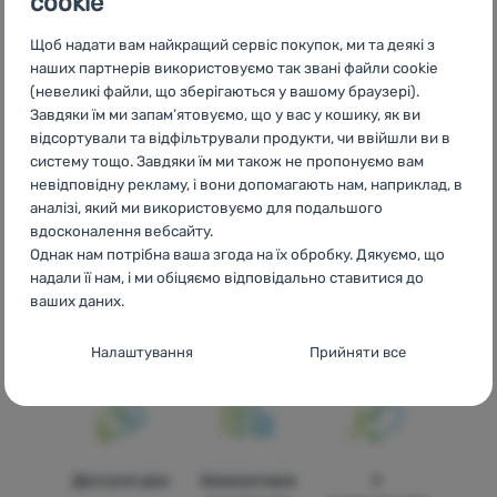
cookie
CZ
Dámské letní sukně Dare 2b
SK
Dámske letné sukne Dare
2b
HU
Dare 2b Nyári szoknyák
RO
Fuste de vară femei Dare
Щоб надати вам найкращий сервіс покупок, ми та деякі з
2b
BG
Дамски летни поли Dare 2b
HR
Ženske ljetne suknje i
наших партнерів використовуємо так звані файли cookie
haljine Dare 2b
PL
Spódnice letnie Dare 2b
IT
Gonne estive
(невеликі файли, що зберігаються у вашому браузері).
donna Dare 2b
ES
Faldas verano mujer Dare 2b
FR
Jupes
Завдяки їм ми запам’ятовуємо, що у вас у кошику, як ви
d'été femme Dare 2b
AT
Damen Sommerröcke Dare 2b
DE
відсортували та відфільтрували продукти, чи ввійшли ви в
Damen Sommerröcke Dare 2b
CH
Damen Sommerröcke Dare
систему тощо. Завдяки їм ми також не пропонуємо вам
2b
невідповідну рекламу, і вони допомагають нам, наприклад, в
аналізі, який ми використовуємо для подальшого
вдосконалення вебсайту.
Однак нам потрібна ваша згода на їх обробку. Дякуємо, що
надали її нам, і ми обіцяємо відповідально ставитися до
Бренди
Найширший
Порадимо
ваших даних.
4camping
вибір
онлайн та по
Налаштування згоди з категоріями
телефону
Налаштування
Прийняти все
файлів cookie
Технічні
Технічні
-
без цих файлів cookie наш вебсайт не
працюватиме
.
ЗАВЖДИ АКТИВНІ
Доступні ціни
Безкоштовна
У