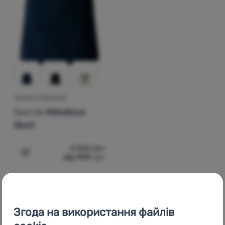
Увійти /
Зареєструватися
ЖІНОЧА СПІДНИЦЯ
Dare 2b
Melodious
Skort
3 460
грн
від 909
грн
Додати 'Жіноча спідниця Dare 2b Melodious Skort' для
Згода на використання файлів