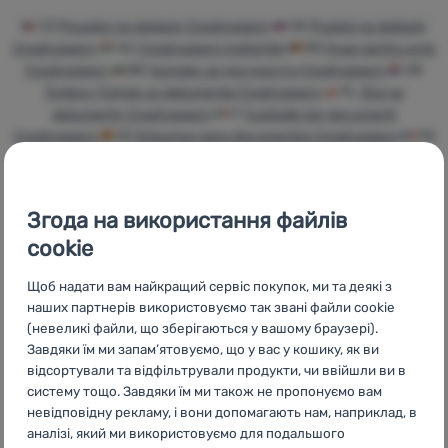
Увійти /
CZ
Pouzdra na doklady Craghoppers
SK
Puzdrá na doklady
Зареєструватися
Craghoppers
HU
Craghoppers Irattartók
RO
Huse pentru acte
Craghoppers
BG
Калъфи за документи Craghoppers
HR
Torbice i futrole za dokumente Craghoppers
PL
Etui na
dokumenty Craghoppers
IT
Custodie per documenti
Craghoppers
ES
Estuches para documentos Craghoppers
FR
Porte-documents Craghoppers
AT
Dokumentenhüllen
Craghoppers
DE
Dokumentenhüllen Craghoppers
CH
Dokumentenhüllen Craghoppers
Згода на використання файлів
cookie
Щоб надати вам найкращий сервіс покупок, ми та деякі з
наших партнерів використовуємо так звані файли cookie
Бренди
Найширший
Порадимо
(невеликі файли, що зберігаються у вашому браузері).
4camping
вибір
онлайн та по
Завдяки їм ми запам’ятовуємо, що у вас у кошику, як ви
телефону
відсортували та відфільтрували продукти, чи ввійшли ви в
систему тощо. Завдяки їм ми також не пропонуємо вам
невідповідну рекламу, і вони допомагають нам, наприклад, в
аналізі, який ми використовуємо для подальшого