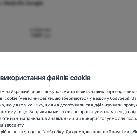
rs
NosiLife Jungle
2 363
грн
1 889
грн
пелюх Craghoppers NosiLife Jungle Hat' для порівняння
 використання файлів cookie
м найкращий сервіс покупок, ми та деякі з наших партнерів ви
ли cookie (невеликі файли, що зберігаються у вашому браузері). З
ky pre turistov Craghoppers
HU
Craghoppers Ajándékok túrázókna
о, що у вас у кошику, як ви відсортували та відфільтрували проду
i za planinare Craghoppers
PL
Prezenty dla turysty Craghoppers
систему тощо. Завдяки їм ми також не пропонуємо вам невідповідн
randonneurs Craghoppers
AT
Geschenke für Wanderer Craghoppers
ють нам, наприклад, в аналізі, який ми використовуємо для под
Geschenke für Wanderer Craghoppers
я вебсайту.
рібна ваша згода на їх обробку. Дякуємо, що надали її нам, і ми об