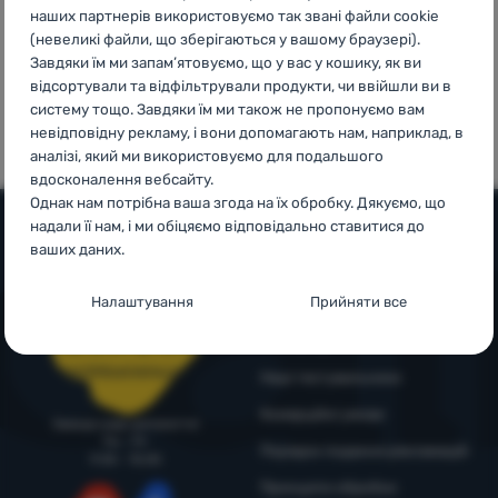
наших партнерів використовуємо так звані файли cookie
Увійти /
(невеликі файли, що зберігаються у вашому браузері).
Зареєструватися
Завдяки їм ми запам’ятовуємо, що у вас у кошику, як ви
100%
99% клієнтів
відсортували та відфільтрували продукти, чи ввійшли ви в
оригінальна
нас
систему тощо. Завдяки їм ми також не пропонуємо вам
продукція
рекомендують
невідповідну рекламу, і вони допомагають нам, наприклад, в
аналізі, який ми використовуємо для подальшого
вдосконалення вебсайту.
Однак нам потрібна ваша згода на їх обробку. Дякуємо, що
надали її нам, і ми обіцяємо відповідально ставитися до
ваших даних.
Допомога та інформація
Налаштування згоди з категоріями
Налаштування
Прийняти все
Поради від експертів
Служба підтримки
файлів cookie
4camping4nature
+38 094 712 73 44
Технічні
Технічні
-
без цих файлів cookie наш вебсайт не
support@4camping.com.ua
Наші тестувальники
працюватиме
.
ЗАВЖДИ АКТИВНІ
Комерційні умови
Завжди раді допомогти!
Пн - Пт
Порядок подання рекламацій
9:00 - 15:00
Технічні файли cookie дозволяють переглядати кошик
Преференційні та розширені функції
Принципи обробки
Преференційні та розширені функції
-
щоб вам не довелося
покупок, порівнювати продукти та виконувати інші