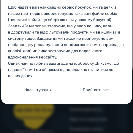
Європи
Увійти /
Щоб надати вам найкращий сервіс покупок, ми та деякі з
наших партнерів використовуємо так звані файли cookie
Зареєструватися
(невеликі файли, що зберігаються у вашому браузері).
Завдяки їм ми запам’ятовуємо, що у вас у кошику, як ви
відсортували та відфільтрували продукти, чи ввійшли ви в
систему тощо. Завдяки їм ми також не пропонуємо вам
100%
99% клієнтів
невідповідну рекламу, і вони допомагають нам, наприклад, в
оригінальна
нас
аналізі, який ми використовуємо для подальшого
продукція
рекомендують
вдосконалення вебсайту.
Однак нам потрібна ваша згода на їх обробку. Дякуємо, що
надали її нам, і ми обіцяємо відповідально ставитися до
ваших даних.
Налаштування згоди з категоріями
Допомога та інформація
Налаштування
Прийняти все
файлів cookie
Поради від експертів
Служба підтримки
Технічні
Технічні
-
без цих файлів cookie наш вебсайт не
4camping4nature
+38 094 712 73 44
працюватиме
.
support@4camping.com.ua
ЗАВЖДИ АКТИВНІ
Наші тестувальники
Комерційні умови
Завжди раді допомогти!