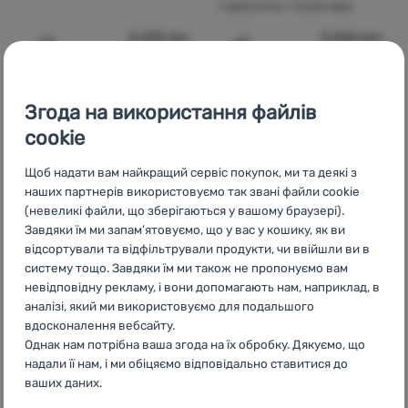
туристичні / спортивні
3 675
грн
3 264
грн
2 569
грн
2 289
грн
Додати 'Чоловіча толстовка The North Face M Simple 
Додати 'Чоловіча толстов
Згода на використання файлів
-30
%
-25
%
cookie
Щоб надати вам найкращий сервіс покупок, ми та деякі з
наших партнерів використовуємо так звані файли cookie
(невеликі файли, що зберігаються у вашому браузері).
Завдяки їм ми запам’ятовуємо, що у вас у кошику, як ви
відсортували та відфільтрували продукти, чи ввійшли ви в
систему тощо. Завдяки їм ми також не пропонуємо вам
невідповідну рекламу, і вони допомагають нам, наприклад, в
ЧОЛОВІЧА ТОЛСТОВКА
ЧОЛОВІЧА ТОЛСТОВКА
аналізі, який ми використовуємо для подальшого
The North Face
M
The North Face
M Easy
вдосконалення вебсайту.
Однак нам потрібна ваша згода на їх обробку. Дякуємо, що
Essential Relaxed
Hoodie
надали її нам, і ми обіцяємо відповідально ставитися до
Hoodie
За призначенням:
міські
ваших даних.
За призначенням:
міські /