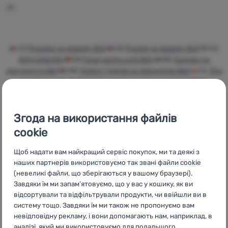
Увійти /
Зареєструватися
CZ
Pouzdra na doklady Boll
SK
Puzdrá na doklady Boll
HU
Boll Irattartók
RO
Huse pentru acte Boll
BG
Калъфи за
документи Boll
HR
Torbice i futrole za dokumente Boll
PL
Etui
na dokumenty Boll
IT
Custodie per documenti Boll
ES
Estuches para documentos Boll
FR
Porte-documents Boll
AT
Dokumentenhüllen Boll
DE
Dokumentenhüllen Boll
CH
Dokumentenhüllen Boll
Згода на використання файлів
cookie
Щоб надати вам найкращий сервіс покупок, ми та деякі з
наших партнерів використовуємо так звані файли cookie
Бренди
Найширший
Порадимо
(невеликі файли, що зберігаються у вашому браузері).
4camping
вибір
онлайн та по
Завдяки їм ми запам’ятовуємо, що у вас у кошику, як ви
телефону
відсортували та відфільтрували продукти, чи ввійшли ви в
систему тощо. Завдяки їм ми також не пропонуємо вам
невідповідну рекламу, і вони допомагають нам, наприклад, в
аналізі, який ми використовуємо для подальшого