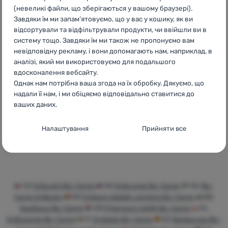
(невеликі файли, що зберігаються у вашому браузері).
Завдяки їм ми запам’ятовуємо, що у вас у кошику, як ви
відсортували та відфільтрували продукти, чи ввійшли ви в
систему тощо. Завдяки їм ми також не пропонуємо вам
невідповідну рекламу, і вони допомагають нам, наприклад, в
ФОЛЬГА
аналізі, який ми використовуємо для подальшого
Bo-Camp
Non-Stick
вдосконалення вебсайту.
foil 48 cm
Однак нам потрібна ваша згода на їх обробку. Дякуємо, що
надали її нам, і ми обіцяємо відповідально ставитися до
ваших даних.
349
грн
Додати 'Фольга Bo-Camp Non-Stick foil 48 cm' для по
Налаштування згоди з категоріями
Налаштування
Прийняти все
файлів cookie
Технічні
Технічні
-
без цих файлів cookie наш вебсайт не
працюватиме
.
ЗАВЖДИ АКТИВНІ
CZ
Grilování Bo-Camp
SK
Grilovanie Bo-Camp
HU
Bo-
Camp Grillezés
RO
Grătare pliabile camping Bo-Camp
BG
Технічні файли cookie дозволяють переглядати кошик
Барбекю Bo-Camp
HR
Prijenosni roštilji Bo-Camp
PL
Преференційні та розширені функції
Преференційні та розширені функції
-
щоб вам не довелося
покупок, порівнювати продукти та виконувати інші
Grillowanie Bo-Camp
IT
Grigliata Bo-Camp
ES
Barbacoas Bo-
все налаштовувати заново і щоб ви могли зв’язатися з нами,
необхідні функції.
Більше інформації