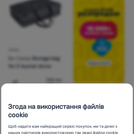
СУМКА
Bo-Camp
Storage bag
for 3-burner stove
765
грн
649
грн
Додати 'Сумка Bo-Camp Storage bag for 3-burner stove
Згода на використання файлів
cookie
Щоб надати вам найкращий сервіс покупок, ми та деякі з
наших партнерів використовуємо так звані файли cookie