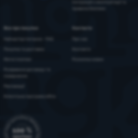
YouTube
Facebook
Інструкція з експлуатації та
правила безпеки
Все про покупки
Контакти
Найчастіші питання - FAQ
Про нас
Покупка та доставка
Контакти
Митні платежі
Розсилка новин
Розірвання договору та
повернення
Рекламації
Клієнтська програма eXtra