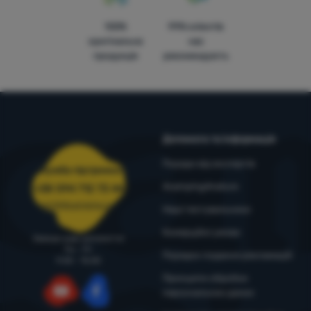
100%
99% клієнтів
оригінальна
нас
продукція
рекомендують
Допомога та інформація
Поради від експертів
Служба підтримки
4camping4nature
+38 094 712 73 44
support@4camping.com.ua
Наші тестувальники
Комерційні умови
Завжди раді допомогти!
Пн - Пт
Порядок подання рекламацій
9:00 - 15:00
Принципи обробки
персональних даних