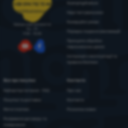
4camping4nature
+38 094 712 73 44
support@4camping.com.ua
Наші тестувальники
Комерційні умови
Завжди раді допомогти!
Пн - Пт
Порядок подання рекламацій
9:00 - 15:00
Принципи обробки
персональних даних
YouTube
Facebook
Інструкція з експлуатації та
правила безпеки
Все про покупки
Контакти
Найчастіші питання - FAQ
Про нас
Покупка та доставка
Контакти
Митні платежі
Розсилка новин
Розірвання договору та
повернення