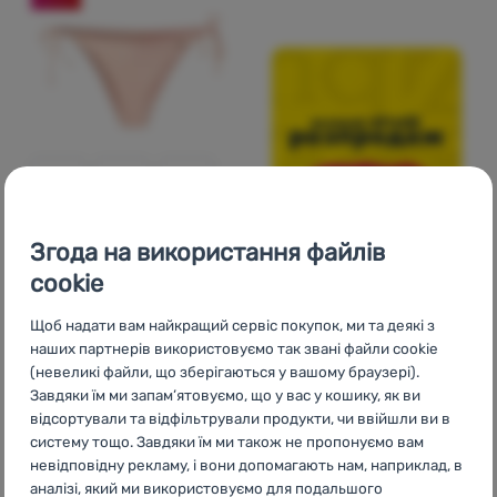
КУПАЛЬНИК
Відгуки клієнтів
Згода на використання файлів
cookie
Aquawave
Latina
Щоб надати вам найкращий сервіс покупок, ми та деякі з
Bottom Wmns
наших партнерів використовуємо так звані файли cookie
(невеликі файли, що зберігаються у вашому браузері).
Завдяки їм ми запам’ятовуємо, що у вас у кошику, як ви
відсортували та відфільтрували продукти, чи ввійшли ви в
455
грн
систему тощо. Завдяки їм ми також не пропонуємо вам
379
грн
Додати 'Купальник Aquawave Latina Bottom Wmns' для
невідповідну рекламу, і вони допомагають нам, наприклад, в
аналізі, який ми використовуємо для подальшого