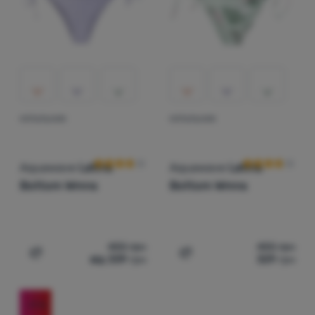
Увійти /
Зареєструватися
КУПАЛЬНИК
КУПАЛЬНИК
Відгуки клієнтів
Відгуки клієнт
Aquawave
Latina
Aquawave
Latina
Bottom Wmns
Bottom Wmns
455
грн
455
грн
від 339
грн
329
грн
Додати 'Купальник Aquawave Latina Bottom Wmns' для
Додати 'Купальник Aquaw
-17
%