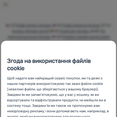
Увійти /
Зареєструватися
CZ
Podle pohlaví Acepac
SK
Podľa pohlavia Acepac
HU
Acepac Nemek szerint
RO
După gen Acepac
BG
По
предназначение Acepac
HR
Podjela ruksaka prema spolu
Acepac
PL
Według płci Acepac
IT
Divisi per genere Acepac
ES
Por géneros Acepac
FR
Par personne Acepac
AT
Nach
Geschlecht Acepac
DE
Nach Geschlecht Acepac
CH
Nach
Згода на використання файлів
Geschlecht Acepac
cookie
Щоб надати вам найкращий сервіс покупок, ми та деякі з
наших партнерів використовуємо так звані файли cookie
(невеликі файли, що зберігаються у вашому браузері).
Бренди
Найширший
Порадимо
Завдяки їм ми запам’ятовуємо, що у вас у кошику, як ви
4camping
вибір
онлайн та по
відсортували та відфільтрували продукти, чи ввійшли ви в
телефону
систему тощо. Завдяки їм ми також не пропонуємо вам
невідповідну рекламу, і вони допомагають нам, наприклад, в
аналізі, який ми використовуємо для подальшого