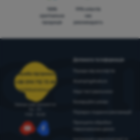
100%
99% клієнтів
оригінальна
нас
продукція
рекомендують
Допомога та інформація
Поради від експертів
Служба підтримки
4camping4nature
+38 094 712 73 44
support@4camping.com.ua
Наші тестувальники
Комерційні умови
Завжди раді допомогти!
Пн - Пт
Порядок подання рекламацій
9:00 - 15:00
Принципи обробки
персональних даних
YouTube
Facebook
Інструкція з експлуатації та