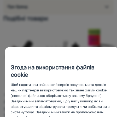
Функції:
Про бренд
хрестова викрутка
плоска викрутка
Подібні товари
торкс 25
шестигранні ключі: 2,5 / 3 / 4 / 5 / 8
Новинка
ланцюговий клепальник
-20
%
центральні ключі (для 4 розмірів ніпелів)
монтпаки (2 шт.)
відкривачка для пляшок
Згода на використання файлів
cookie
Щоб надати вам найкращий сервіс покупок, ми та деякі з
АДАПТЕР
ВЕЛОСИПЕДНІ
наших партнерів використовуємо так звані файли cookie
н
ІНСТРУМЕНТИ
Ortlieb
Quick-
НАБІР ДЛЯ РЕМОНТУ
(невеликі файли, що зберігаються у вашому браузері).
Topeak
Tubi 11
Завдяки їм ми запам’ятовуємо, що у вас у кошику, як ви
Peaty´s
Rack Seat Stay
відсортували та відфільтрували продукти, чи ввійшли ви в
Holeshot
Adapter
систему тощо. Завдяки їм ми також не пропонуємо вам
Tubeless