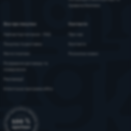
правила безпеки
Все про покупки
Контакти
Найчастіші питання - FAQ
Про нас
Покупка та доставка
Контакти
Митні платежі
Розсилка новин
Розірвання договору та
повернення
Рекламації
Клієнтська програма eXtra