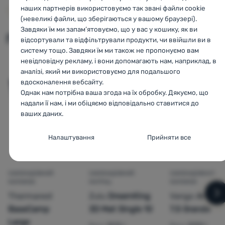
наших партнерів використовуємо так звані файли cookie
Переглянути лінійку продуктів
(невеликі файли, що зберігаються у вашому браузері).
Завдяки їм ми запам’ятовуємо, що у вас у кошику, як ви
Подібні товари
відсортували та відфільтрували продукти, чи ввійшли ви в
систему тощо. Завдяки їм ми також не пропонуємо вам
невідповідну рекламу, і вони допомагають нам, наприклад, в
код: OUT10
-50
%
аналізі, який ми використовуємо для подальшого
-20
%
вдосконалення вебсайту.
Однак нам потрібна ваша згода на їх обробку. Дякуємо, що
надали її нам, і ми обіцяємо відповідально ставитися до
ваших даних.
Налаштування згоди з категоріями
Налаштування
Прийняти все
файлів cookie
Технічні
Технічні
-
без цих файлів cookie наш вебсайт не
САМОНАДУВНИЙ
САМОНАДУВНИЙ
САМОНАДУВНИЙ
працюватиме
.
КИЛИМОК
МАТРАЦ
КИЛИМОК
ЗАВЖДИ АКТИВНІ
Thermarest
Zulu
DreamKing
Vango
Arcadi
н
BaseCamp
3D Mat Single 10
7.5 Grande
Технічні файли cookie дозволяють переглядати кошик
Large
Преференційні та розширені функції
Преференційні та розширені функції
-
щоб вам не довелося
покупок, порівнювати продукти та виконувати інші