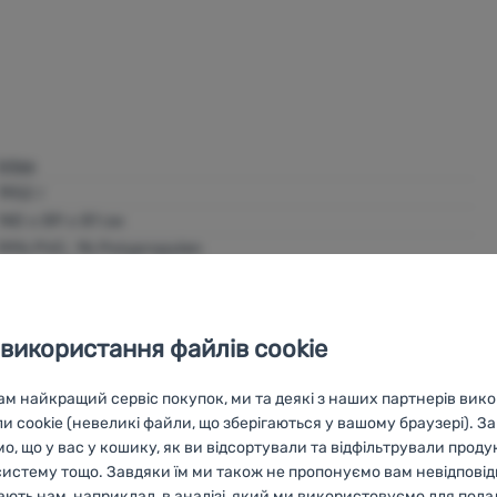
Intex
1952 г
140 x 89 x 81 см
99% PVC, 1% Polypropylen
2 роки
76009465
 використання файлів cookie
м найкращий сервіс покупок, ми та деякі з наших партнерів ви
ли cookie (невеликі файли, що зберігаються у вашому браузері). З
о, що у вас у кошику, як ви відсортували та відфільтрували проду
систему тощо. Завдяки їм ми також не пропонуємо вам невідповідн
ють нам, наприклад, в аналізі, який ми використовуємо для под