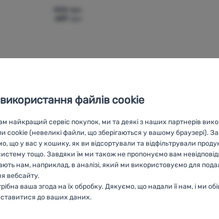
885
грн
659
грн
пка Puma ESS High Crown Beanie' для порівняння
 використання файлів cookie
м найкращий сервіс покупок, ми та деякі з наших партнерів ви
ky a kukly Puma
HU
Puma Sapkák, sálak és maszkok
RO
Căciuli, f
ли cookie (невеликі файли, що зберігаються у вашому браузері). З
ki, chusty i kominiarki Puma
IT
Cappelli, bandane e passamontagn
о, що у вас у кошику, як ви відсортували та відфільтрували проду
 Schals & Kapuzenmütze Puma
DE
Mützen, Schals & Kapuzenmütze
систему тощо. Завдяки їм ми також не пропонуємо вам невідповідн
ють нам, наприклад, в аналізі, який ми використовуємо для под
я вебсайту.
рібна ваша згода на їх обробку. Дякуємо, що надали її нам, і ми об
 ставитися до ваших даних.
Порадимо
Доступні ціни
Безкоштовна
ння згоди з категоріями файлів cookie